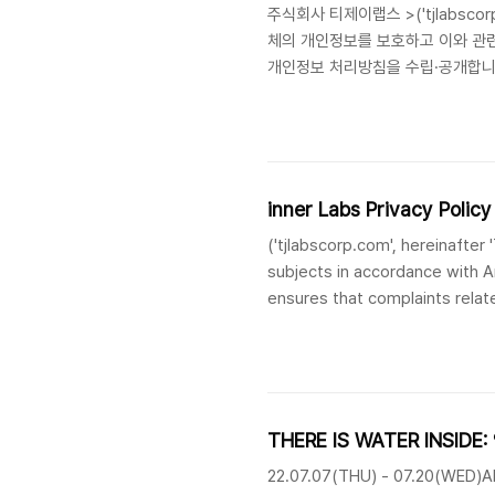
주식회사 티제이랩스 >('tjlabsco
체의 개인정보를 보호하고 이와 관련
개인정보 처리방침을 수립·공개합니
적보유 기간개인정보 보호법 제15조
FirebaseMessagingServic
알림 전송회원 탈퇴 시까지- 아이디,
'TJLABS'은(는) 다음의 목적을 위
inner Labs Privacy Policy
('tjlabscorp.com', hereinafter
subjects in accordance with Ar
ensures that complaints relate
so, we establish and disclose 
Privacy Policy is effective fro
THERE IS WATER INSI
22.07.07(THU) - 07.20(WE